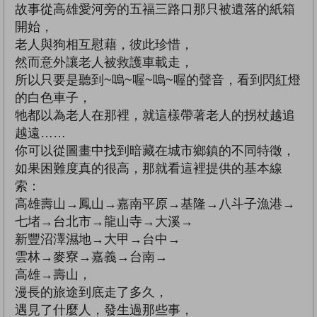
故事從高雄愛河旁的五福三路口那只被遺落的紙箱
開始，
老人與狗相互慰藉，彼此珍惜，
然而意外讓老人被救護車載走，
所以只要是聽到~嗚~喔~嗚~喔的聲音，看到閃紅燈
的白色車子，
牠都以為老人在那裡，就這樣帶著老人的拐杖越追
越遠……
你可以從圖畫中找到暗藏在城市鄉鎮的不同特徵，
如果困難度真的很高，那就看這裡提供的基本線
索：
高雄壽山→鳳山→嘉南平原→基隆→八斗子漁港→
七堵→台北市→龍山寺→大溪→
新豐沼澤濕地→大甲→台中→
雲林→麥寮→嘉義→台南→
高雄→壽山，
漫長的旅途到底走了多久，
遇見了什麼人，發生過那些事，