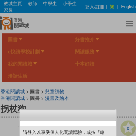
Skip
教城主頁
教師
中學生
小學生
繁
登入/註冊
|
|
English
to
家長
main
content
圖書
好書推介
e悅讀學校計劃
閱讀服務
我的閱讀城
十本好讀
漫話生活
香港閱讀城
> 圖書 >
兒童讀物
香港閱讀城
> 圖書 >
漫畫及繪本
拐杖狗
0
請登入以享受個人化閱讀體驗，或按「略