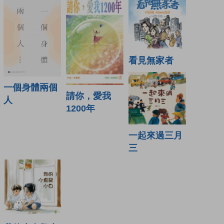
看見無家者
一個身體兩個
請你，愛我
人
1200年
一起來過三月
三