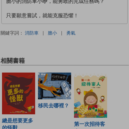
膽小的消防車小咿，能勇敢的完成任務嗎？
只要願意嘗試，就能克服恐懼！
關鍵字詞：
消防車
|
膽小
|
勇氣
相關書籍
移民去哪裡？
總是想要更多
第一次招待客
的怪獸