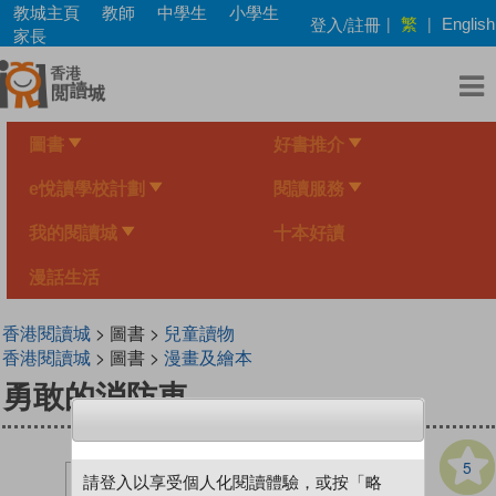
Skip
教城主頁
教師
中學生
小學生
繁
登入/註冊
|
|
English
to
家長
main
content
圖書
好書推介
e悅讀學校計劃
閱讀服務
我的閱讀城
十本好讀
漫話生活
香港閱讀城
> 圖書 >
兒童讀物
香港閱讀城
> 圖書 >
漫畫及繪本
勇敢的消防車
5
請登入以享受個人化閱讀體驗，或按「略