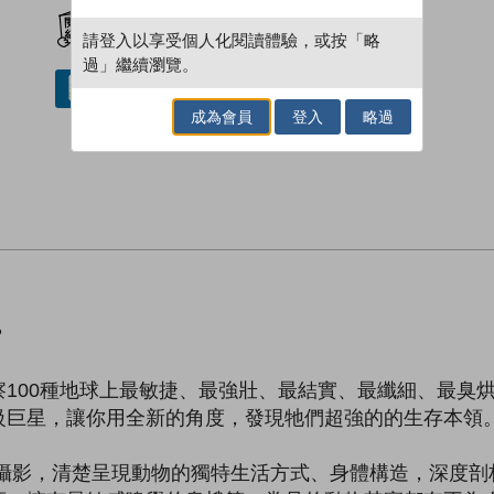
加入閱讀紀錄
請登入以享受個人化閱讀體驗，或按「略
過」繼續瀏覽。
借閱實體書
成為會員
登入
略過
？
100種地球上最敏捷、最強壯、最結實、最纖細、最臭
級巨星，讓你用全新的角度，發現牠們超強的的生存本領
距攝影，清楚呈現動物的獨特生活方式、身體構造，深度剖