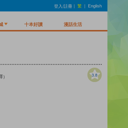
繁
登入/註冊
|
|
English
城
十本好讀
漫話生活
3.8
譯）