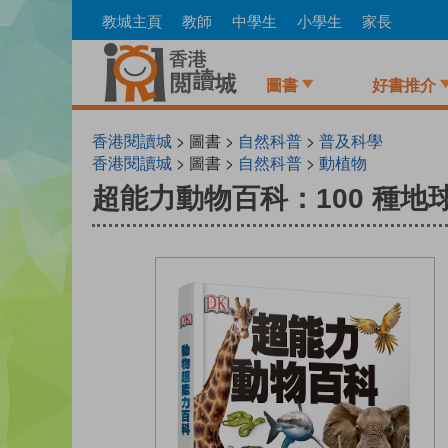
Skip
教城主頁
教師
中學生
小學生
家長
to
main
content
圖書
好書推介
香港閱讀城
> 圖書 >
自然科普
>
普及科學
香港閱讀城
> 圖書 >
自然科普
>
動植物
超能力動物百科：100 種