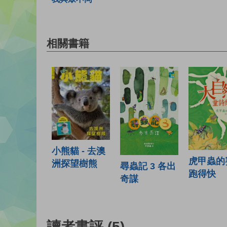
相關書籍
小熊貓 - 去澳
虎甲蟲的
洲探望樹熊
尋蟲記 3 各出
跑得快
奇謀
讀者書評
(5)