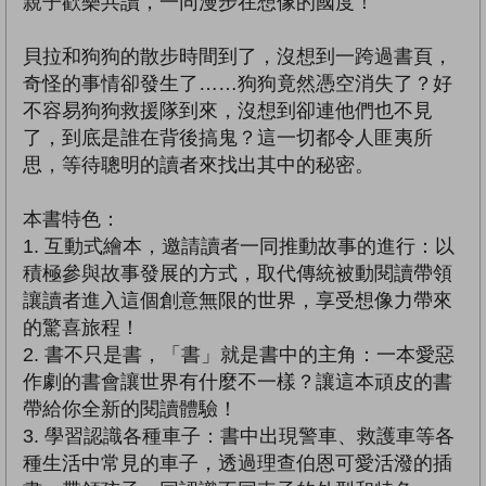
親子歡樂共讀，一同漫步在想像的國度！
貝拉和狗狗的散步時間到了，沒想到一跨過書頁，
奇怪的事情卻發生了……狗狗竟然憑空消失了？好
不容易狗狗救援隊到來，沒想到卻連他們也不見
了，到底是誰在背後搞鬼？這一切都令人匪夷所
思，等待聰明的讀者來找出其中的秘密。
本書特色：
1. 互動式繪本，邀請讀者一同推動故事的進行：以
積極參與故事發展的方式，取代傳統被動閱讀帶領
讓讀者進入這個創意無限的世界，享受想像力帶來
的驚喜旅程！
2. 書不只是書，「書」就是書中的主角：一本愛惡
作劇的書會讓世界有什麼不一樣？讓這本頑皮的書
帶給你全新的閱讀體驗！
3. 學習認識各種車子：書中出現警車、救護車等各
種生活中常見的車子，透過理查伯恩可愛活潑的插