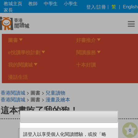
Skip
教城主頁
教師
中學生
小學生
繁
登入/註冊
|
|
English
to
家長
main
content
圖書
好書推介
e悅讀學校計劃
閱讀服務
我的閱讀城
十本好讀
漫話生活
香港閱讀城
> 圖書 >
兒童讀物
香港閱讀城
> 圖書 >
漫畫及繪本
這本書吃了我的狗！
0
請登入以享受個人化閱讀體驗，或按「略