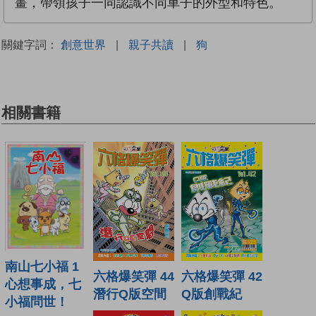
畫，帶領孩子一同認識不同車子的外型和特色。
關鍵字詞：
創意世界
|
親子共讀
|
狗
相關書籍
南山七小福 1
六格爆笑彈 44
六格爆笑彈 42
心想事成，七
潛行Q版空間
Q版創戰紀
小福問世！