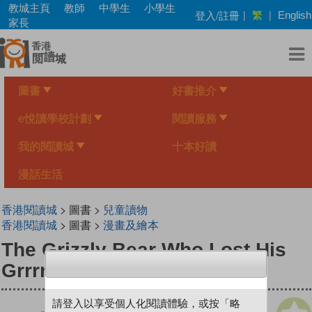
Skip
教城主頁
教師
中學生
小學生
繁
登入/註冊
|
|
English
to
家長
main
content
圖書
好書推介
e悅讀學校計劃
閱讀服務
我的閱讀城
十本好讀
漫話生活
香港閱讀城
> 圖書 >
兒童讀物
香港閱讀城
> 圖書 >
漫畫及繪本
The Grizzly Bear Who Lost His
Grrrrr!
請登入以享受個人化閱讀體驗，或按「略