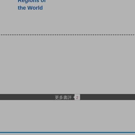
Regions of
the World
更多書評
2