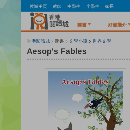
Skip
教城主頁
教師
中學生
小學生
家長
to
main
content
圖書
好書推介
香港閱讀城
> 圖書 >
文學小說
>
世界文學
Aesop's Fables