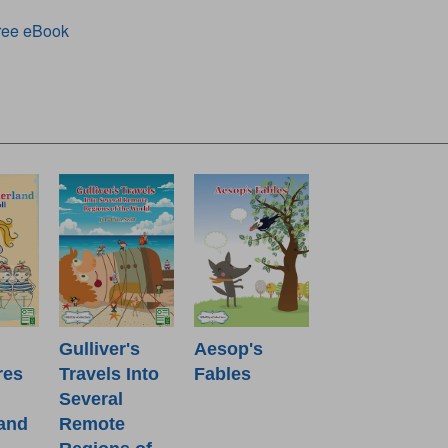
ree eBook
Gulliver's
Aesop's
res
Travels Into
Fables
Several
and
Remote