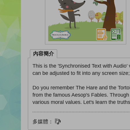
內容簡介
This is the 'Synchronised Text with Audio' 
can be adjusted to fit into any screen size
Do you remember The Hare and the Tortois
from the famous Aesop's Fables. Through t
various moral values. Let's learn the truths
多媒體：
文字同步朗讀