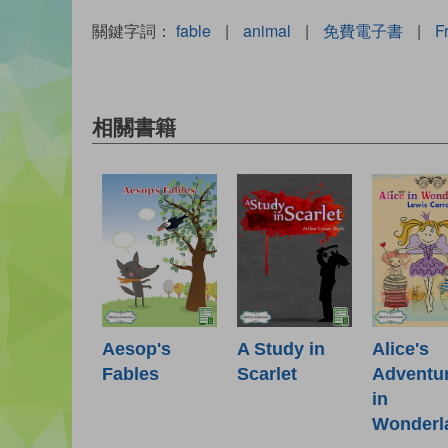
關鍵字詞：
fable
|
animal
|
免費電子書
|
F
相關書籍
Aesop's
A Study in
Alice's
Fables
Scarlet
Adventu
in
Wonderl