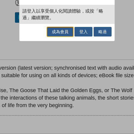
請登入以享受個人化閱讀體驗，或按「略
過」繼續瀏覽。
加入／閱讀電子書
成為會員
登入
略過
version (latest version; synchronised text with audio avai
; suitable for using on all kinds of devices; eBook file si
e, The Goose That Laid the Golden Eggs, or The Wolf i
he interactions of these talking animals, the short stor
 of life from the very beginning.