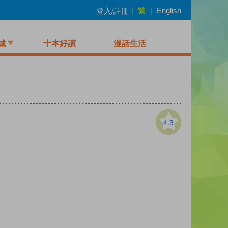
繁
登入/註冊
|
|
English
城
十本好讀
漫話生活
4.3