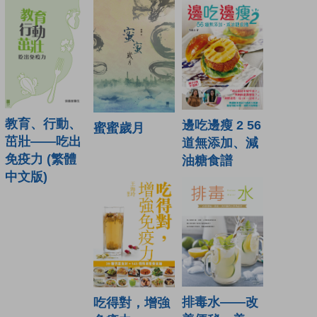
教育、行動、
邊吃邊瘦 2 56
蜜蜜歲月
茁壯——吃出
道無添加、減
免疫力 (繁體
油糖食譜
中文版)
排毒水——改
吃得對，增強