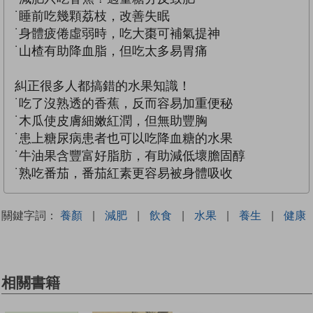
˙睡前吃幾顆荔枝，改善失眠
˙身體疲倦虛弱時，吃大棗可補氣提神
˙山楂有助降血脂，但吃太多易胃痛
糾正很多人都搞錯的水果知識！
˙吃了沒熟透的香蕉，反而容易加重便秘
˙木瓜使皮膚細嫩紅潤，但無助豐胸
˙患上糖尿病患者也可以吃降血糖的水果
˙牛油果含豐富好脂肪，有助減低壞膽固醇
˙熟吃番茄，番茄紅素更容易被身體吸收
關鍵字詞：
養顏
|
減肥
|
飲食
|
水果
|
養生
|
健康
相關書籍