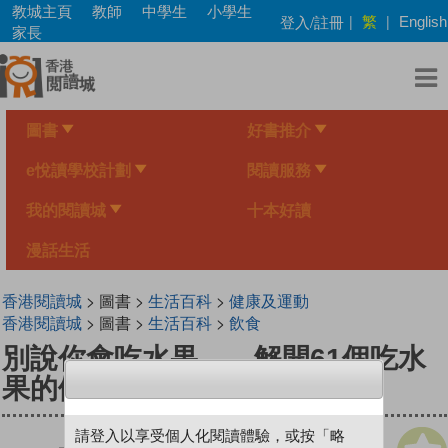
Skip
教城主頁
教師
中學生
小學生
繁
登入/註冊
|
|
English
to
家長
main
content
圖書
好書推介
e悅讀學校計劃
閱讀服務
我的閱讀城
十本好讀
漫話生活
香港閱讀城
> 圖書 >
生活百科
>
健康及運動
香港閱讀城
> 圖書 >
生活百科
>
飲食
別說你會吃水果——解開61個吃水
果的健康迷思
請登入以享受個人化閱讀體驗，或按「略