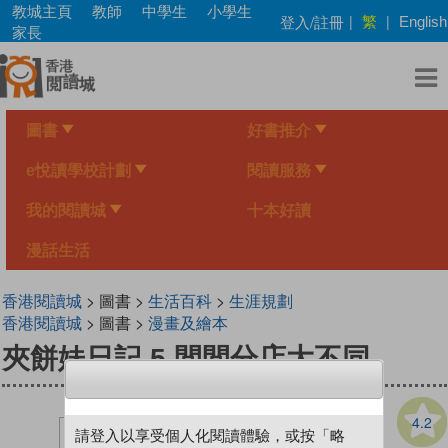
Skip
教城主頁
教師
中學生
小學生
繁
登入/註冊
|
|
English
to
家長
main
content
圖書
好書推介
e悅讀學校計劃
閱讀服務
我的閱讀城
十本好讀
漫話生活
香港閱讀城
> 圖書 >
生活百科
>
生涯規劃
香港閱讀城
> 圖書 >
漫畫及繪本
夾餅妹日記 5 間間分店大不同
4.2
請登入以享受個人化閱讀體驗，或按「略