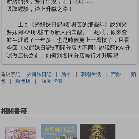
新店開張，餅仔出沒，旺丁唔旺……
吸取經驗，踏上升職之路！
上回《夾餅妹日記4新與苦的那些年》說到夾
餅妹阿KAI那些年做新人的辛酸。一眨眼，原來賣
餅生涯過了一年多，也是時候更上一層樓了，且看
今回《夾餅妹日記5間間分店大不同》說說阿KAI升
呢做店長之前，如何到各間分店修行才升職吧！
關鍵字詞：
夾餅妹日記
|
繪本
|
職場生活
|
西餅
|
麵
包
|
麵包店
|
Kaiki 卡奇
相關書籍