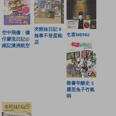
夾餅妹日記 6
空中飛傭：傭
乞客MENU
無事不登蛋糕
仔膠流日記@
店
維記澳洲航空
教書辛酸史 2
露思兔子冇氣
唞