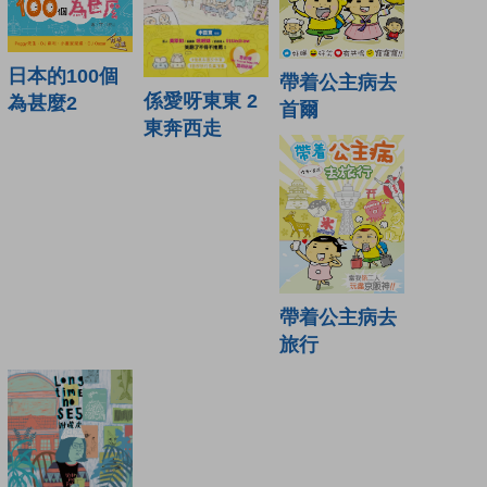
日本的100個
帶着公主病去
係愛呀東東 2
為甚麼2
首爾
東奔西走
帶着公主病去
旅行