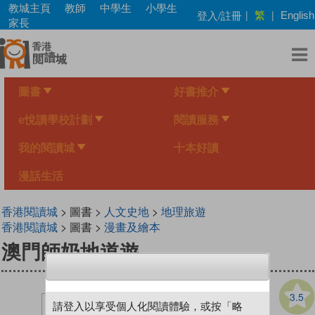
Skip
教城主頁
教師
中學生
小學生
繁
登入/註冊
|
|
English
to
家長
main
content
圖書
好書推介
e悅讀學校計劃
閱讀服務
我的閱讀城
十本好讀
漫話生活
香港閱讀城
> 圖書 >
人文史地
>
地理旅遊
香港閱讀城
> 圖書 >
漫畫及繪本
澳門師奶地道遊
3.5
請登入以享受個人化閱讀體驗，或按「略