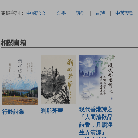
關鍵字詞：
中國語文
|
文學
|
詩詞
|
古詩
|
中英雙語
相關書籍
現代香港詩之
刹那芳華
行吟詩集
「人間清歡品
詩香，月照浮
生弄清涼」