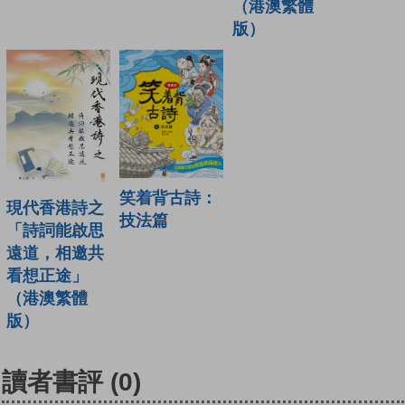
（港澳繁體
版）
笑着背古詩：
現代香港詩之
技法篇
「詩詞能啟思
遠道，相邀共
看想正途」
（港澳繁體
版）
讀者書評
(0)