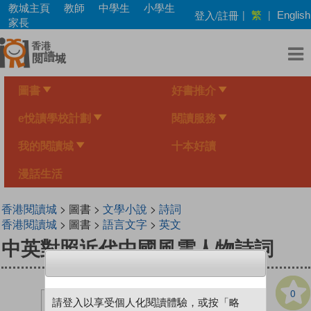
Skip
教城主頁
教師
中學生
小學生
繁
登入/註冊
|
|
English
to
家長
main
content
圖書
好書推介
e悅讀學校計劃
閱讀服務
我的閱讀城
十本好讀
漫話生活
香港閱讀城
> 圖書 >
文學小說
>
詩詞
香港閱讀城
> 圖書 >
語言文字
>
英文
中英對照近代中國風雲人物詩詞
0
請登入以享受個人化閱讀體驗，或按「略