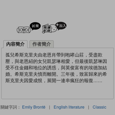
試閲
加入閱讀紀錄
內容簡介
作者簡介
孤兒希斯克里夫由老恩肖帶到咆哮山莊，受盡欺
壓，與老恩紹的女兒凱瑟琳相愛，但最後凱瑟琳因
受不住金錢和地位的誘惑，與英俊富有的埃德加結
婚。希斯克里夫憤而離開。三年後，致富歸來的希
斯克里夫因愛成恨，展開一連串瘋狂的報復……
關鍵字詞：
Emily Brontë
|
English literature
|
Classic