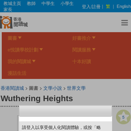
Skip
教城主頁
教師
中學生
小學生
繁
登入/註冊
|
|
English
to
家長
main
content
圖書
好書推介
e悅讀學校計劃
閱讀服務
我的閱讀城
十本好讀
漫話生活
香港閱讀城
> 圖書 >
文學小說
>
世界文學
Wuthering Heights
5
請登入以享受個人化閱讀體驗，或按「略