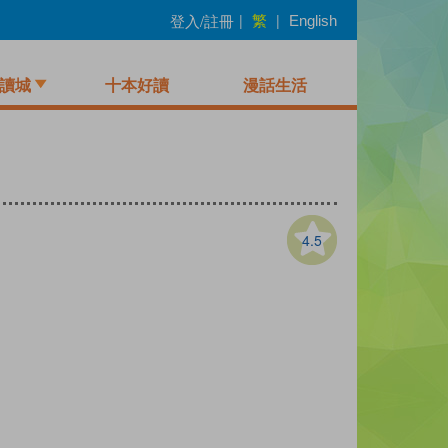
繁
登入/註冊
|
|
English
讀城
十本好讀
漫話生活
4.5