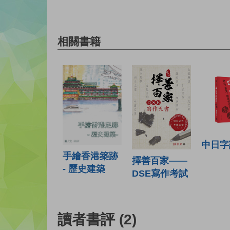
相關書籍
中日字
手繪香港築跡
擇善百家——
- 歷史建築
DSE寫作考試
讀者書評
(2)