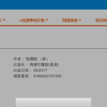
介
e悅讀學校計劃
閱讀服務
我的閱
作者：
徐國能 （著）
出版社：
商務印書館(香港)
出版日期：
09/2017
國際書號：
9789620757495
試閲
加入閱讀紀錄