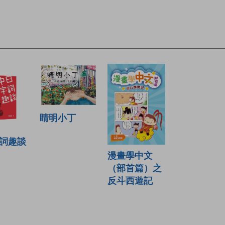
睛明小丁
詞趣談
漫畫學中文
（部首篇）之
反斗西遊記