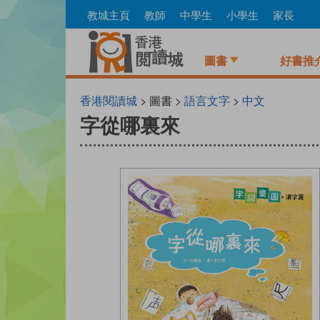
Skip
教城主頁
教師
中學生
小學生
家長
to
main
content
圖書
好書推
香港閱讀城
> 圖書 >
語言文字
>
中文
字從哪裏來