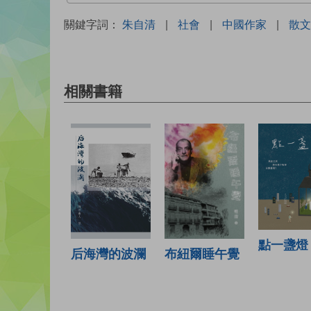
關鍵字詞：
朱自清
|
社會
|
中國作家
|
散文
相關書籍
點一盞燈
布紐爾睡午覺
后海灣的波瀾