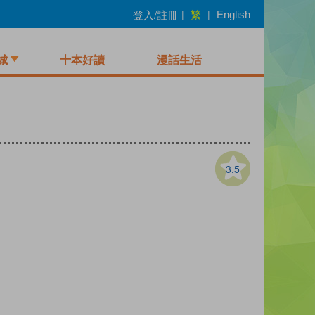
繁
登入/註冊
|
|
English
城
十本好讀
漫話生活
3.5