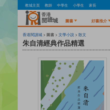
Skip
教城主頁
教師
中學生
小學生
家長
to
main
content
圖書
好書推介
香港閱讀城
> 圖書 >
文學小說
>
散文
朱自清經典作品精選