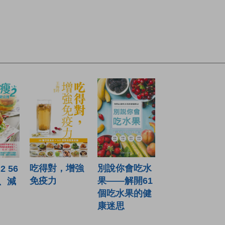
吃得對，增強
別說你會吃水
 56
免疫力
果——解開61
、減
個吃水果的健
康迷思