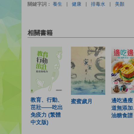
關鍵字詞：
養生
|
健康
|
排毒水
|
美顏
相關書籍
教育、行動、
邊吃邊瘦 2
蜜蜜歲月
茁壯——吃出
道無添加
免疫力 (繁體
油糖食譜
中文版)