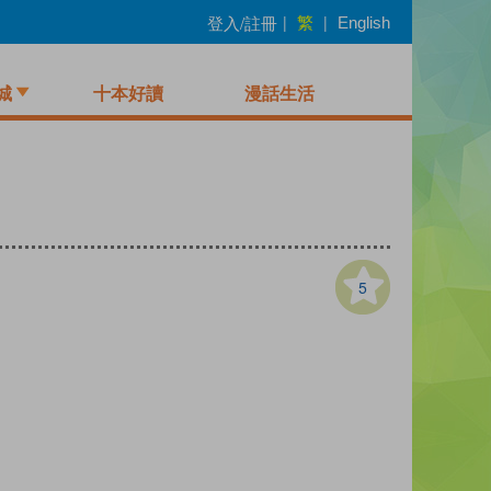
繁
登入/註冊
|
|
English
城
十本好讀
漫話生活
5