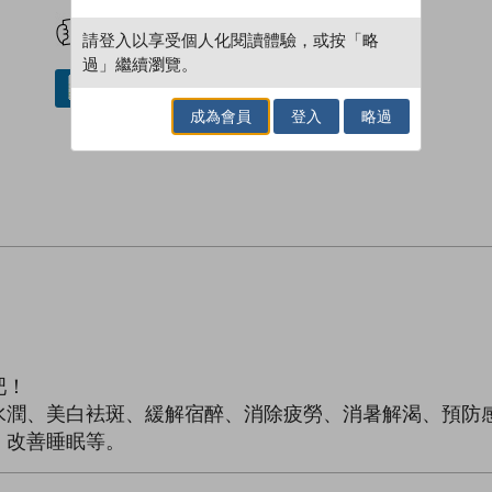
試閲
加入閱讀紀錄
請登入以享受個人化閱讀體驗，或按「略
過」繼續瀏覽。
借閱實體書
成為會員
登入
略過
吧！
水潤、美白袪斑、緩解宿醉、消除疲勞、消暑解渴、預防
、改善睡眠等。