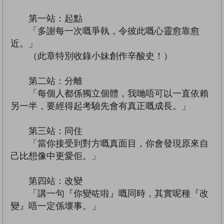
第一站：起點
「多謝每一次嘅爭執，令彼此嘅心靈愈靠愈
近。」
（此章特別收錄小妹創作辛酸史！）
第二站：分離
「每個人都係獨立個體，我哋唔可以一直依賴
另一半，要經得起考驗先會有真正嘅成長。」
第三站：同住
「當你接受到對方嘅真面目，你會發現原來自
己比想像中更愛佢。」
第四站：改變
「講一句『你變咗啦』嘅同時，其實呢種『改
變』唔一定係壞事。」