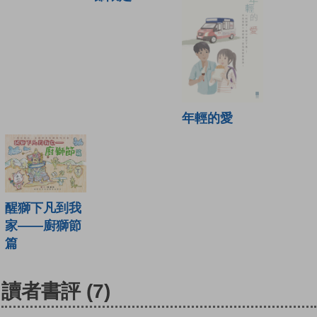
年輕的愛
醒獅下凡到我
家——廚獅節
篇
讀者書評
(7)