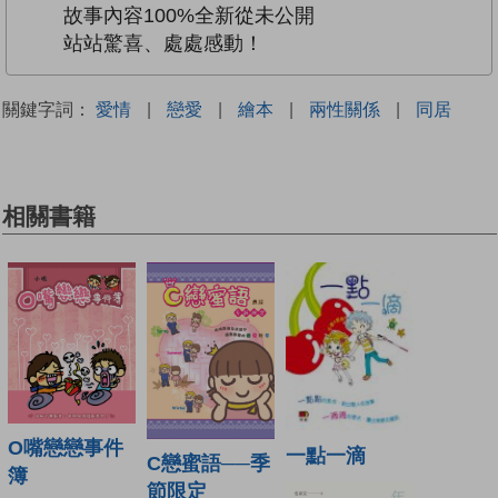
故事內容100%全新從未公開
站站驚喜、處處感動！
關鍵字詞：
愛情
|
戀愛
|
繪本
|
兩性關係
|
同居
相關書籍
O嘴戀戀事件
一點一滴
C戀蜜語──季
簿
節限定