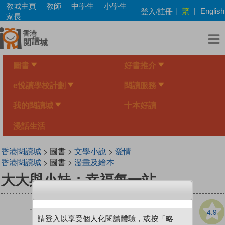
Skip
教城主頁
教師
中學生
小學生
繁
登入/註冊
|
|
English
to
家長
main
content
圖書
好書推介
e悅讀學校計劃
閱讀服務
我的閱讀城
十本好讀
漫話生活
香港閱讀城
> 圖書 >
文學小說
>
愛情
香港閱讀城
> 圖書 >
漫畫及繪本
大大與小妹：幸福每一站
4.9
請登入以享受個人化閱讀體驗，或按「略