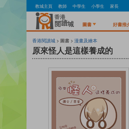
Skip
教城主頁
教師
中學生
小學生
家長
to
main
content
圖書
好書推
香港閱讀城
> 圖書 >
漫畫及繪本
原來怪人是這樣養成的