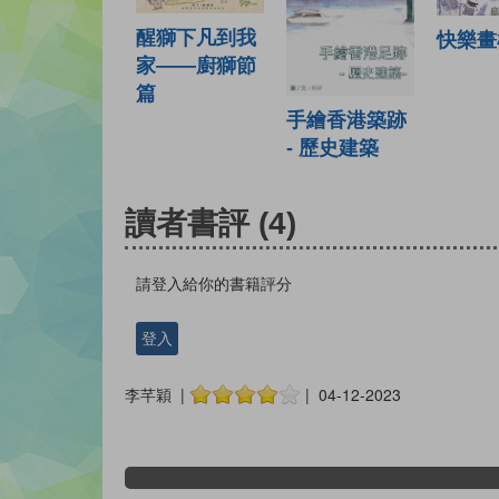
醒獅下凡到我
快樂畫
家——廚獅節
篇
手繪香港築跡
- 歷史建築
讀者書評
(4)
請登入給你的書籍評分
登入
李芊穎 |
| 04-12-2023