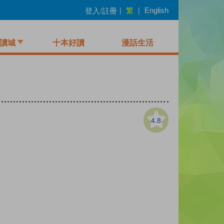
繁
登入/註冊
|
|
English
讀城
十本好讀
漫話生活
4.8