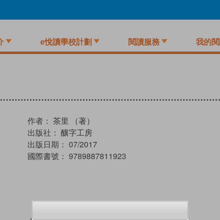
介
e悅讀學校計劃
閱讀服務
我的閱
作者：
茶里 （著）
出版社：
釀字工房
出版日期：
07/2017
國際書號：
9789887811923
試閲
加入閱讀紀錄