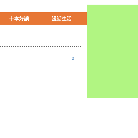
十本好讀
漫話生活
0