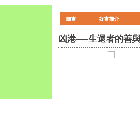
Skip
to
圖書
好書推介
main
content
凶港──生還者的善