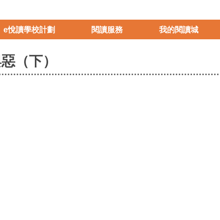
e悅讀學校計劃
閱讀服務
我的閱讀城
與惡（下）