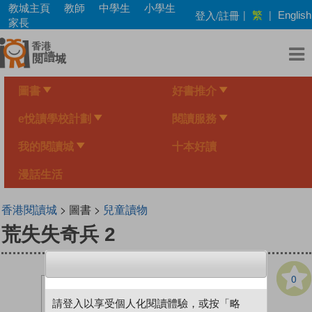
Skip
教城主頁
教師
中學生
小學生
繁
登入/註冊
|
|
English
to
家長
main
content
圖書
好書推介
e悅讀學校計劃
閱讀服務
我的閱讀城
十本好讀
漫話生活
香港閱讀城
> 圖書 >
兒童讀物
荒失失奇兵 2
0
請登入以享受個人化閱讀體驗，或按「略