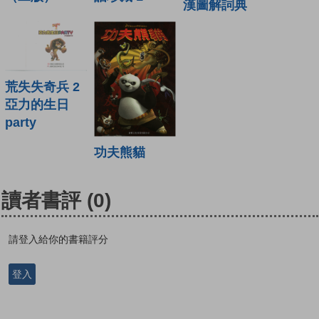
漢圖解詞典
荒失失奇兵 2
亞力的生日
party
功夫熊貓
讀者書評
(0)
請登入給你的書籍評分
登入