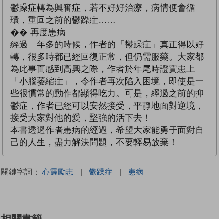
鬱躁症轉為興奮症，若不好好治療，病情便會循
環，重回之前的鬱躁症……
�� 再度患病
經過一年多的時候，作者的「鬱躁症」真正得以好
轉，很多時都已經回復正常，但仍需服藥。大家都
為此事而感到高興之際，作者於年尾時證實患上
「小腦萎縮症」，令作者再次陷入困境，即使是一
些很慣常的動作都顯得吃力。可是，經過之前的抑
鬱症，作者已經可以安然接受，平靜地面對逆境，
接受大家對他的愛，堅強的活下去！
本書透過作者患病的經過，希望大家能勇于面對自
己的人生，盡力解決問題，不要輕易放棄！
關鍵字詞：
心靈勵志
|
鬱躁症
|
患病
相關書籍