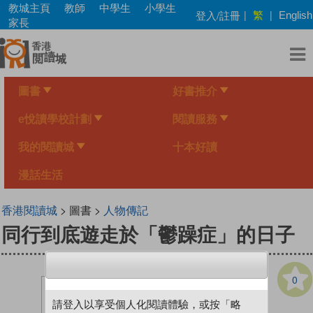
Skip
教城主頁
教師
中學生
小學生
繁
登入/註冊
|
|
English
to
家長
main
content
圖書
好書推介
e悅讀學校計劃
閱讀服務
我的閱讀城
十本好讀
漫話生活
香港閱讀城
> 圖書 >
人物傳記
同行到底遊走於「鬱躁症」的日子
0
請登入以享受個人化閱讀體驗，或按「略