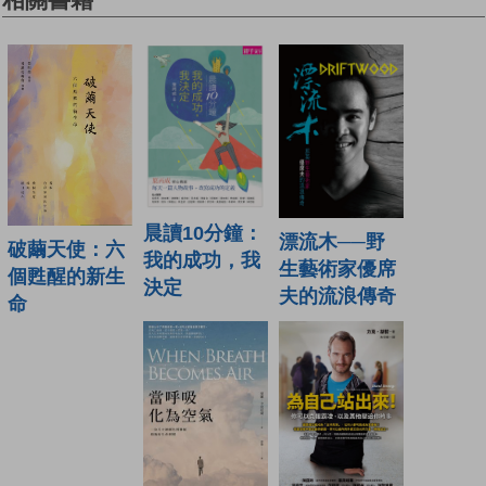
晨讀10分鐘：
漂流木──野
破繭天使：六
我的成功，我
生藝術家優席
個甦醒的新生
決定
夫的流浪傳奇
命