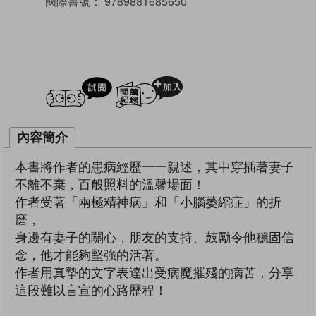
國際書號：
9789881685650
試閲
加入閱讀紀錄
內容簡介
本書將作者的患病經歷一一親述，其中穿插著妻子
不離不棄，百般照料的溫馨場面！
作者受著「兩極精神病」和「小腦萎縮症」的折
磨，
身邊有妻子的關心，朋友的支持、鼓勵令他穩固信
念，他才能夠堅強的活著。
作者用真摯的文字表達出受病魔摧殘的病苦，分享
這段難以言宣的心路歷程！