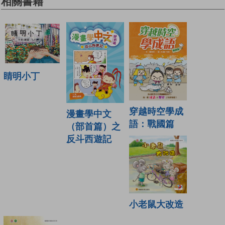
相關書籍
睛明小丁
穿越時空學成
漫畫學中文
語：戰國篇
（部首篇）之
反斗西遊記
小老鼠大改造