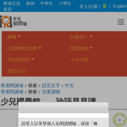
Skip
教城主頁
教師
中學生
小學生
繁
登入/註冊
|
|
English
to
家長
main
content
圖書
好書推介
e悅讀學校計劃
閱讀服務
我的閱讀城
十本好讀
漫話生活
香港閱讀城
> 圖書 >
語言文字
>
中文
香港閱讀城
> 圖書 >
兒童讀物
少兒國學館——論語早早讀
0
請登入以享受個人化閱讀體驗，或按「略