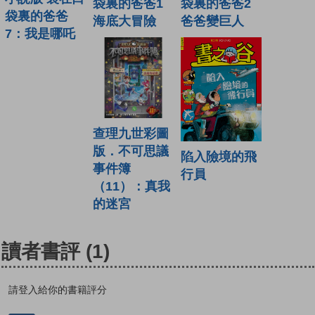
袋裏的爸爸1
袋裏的爸爸2
袋裏的爸爸
海底大冒險
爸爸變巨人
7：我是哪吒
查理九世彩圖
版．不可思議
陷入險境的飛
事件簿
行員
（11）：真我
的迷宮
讀者書評
(1)
請登入給你的書籍評分