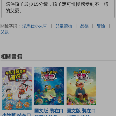
陪伴孩子最少15分鐘，孩子定可慢慢感受到不一樣
的父愛。
關鍵字詞：
湯馬仕小火車
|
兒童讀物
|
品德
|
冒險
|
父親
相關書籍
圖文版 裝在口
圖文版 裝在口
小說版 裝在口