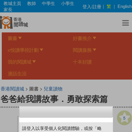
Skip
教城主頁
教師
中學生
小學生
繁
登入/註冊
|
|
English
to
家長
main
content
圖書
好書推介
e悅讀學校計劃
閱讀服務
我的閱讀城
十本好讀
漫話生活
香港閱讀城
> 圖書 >
兒童讀物
爸爸給我講故事．勇敢探索篇
5
請登入以享受個人化閱讀體驗，或按「略