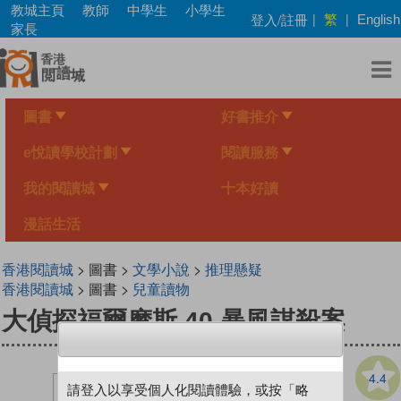
Skip
教城主頁
教師
中學生
小學生
繁
登入/註冊
|
|
English
to
家長
main
content
圖書
好書推介
e悅讀學校計劃
閱讀服務
我的閱讀城
十本好讀
漫話生活
香港閱讀城
> 圖書 >
文學小說
>
推理懸疑
香港閱讀城
> 圖書 >
兒童讀物
大偵探福爾摩斯 40 暴風謀殺案
4.4
請登入以享受個人化閱讀體驗，或按「略