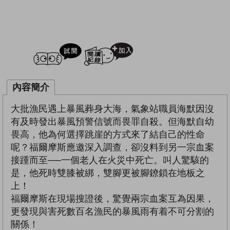
試閲
加入閱讀紀錄
內容簡介
大批漁民遇上暴風葬身大海，氣象站職員海默因沒
有及時發出暴風預警信號而畏罪自殺。但海默自幼
畏高，他為何選擇跳崖的方式來了結自己的性命
呢？福爾摩斯應邀深入調查，卻沒料到另一宗血案
接踵而至──一個老人在火災中死亡。叫人驚駭的
是，他死時雙膝被綁，雙腳更被腳鐐鎖在地板之
上！
福爾摩斯在現場搜證後，驚覺兩宗血案互為因果，
更發現與害死數百名漁民的暴風雨有着不可分割的
關係！