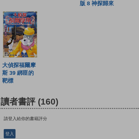
版 8 神探歸來
大偵探福爾摩
斯 39 綁匪的
靶標
讀者書評
(160)
請登入給你的書籍評分
登入