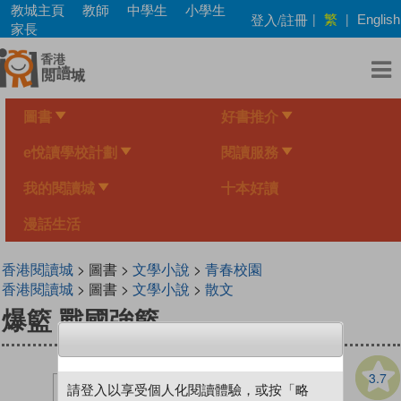
Skip
教城主頁
教師
中學生
小學生
繁
登入/註冊
|
|
English
to
家長
main
content
圖書
好書推介
e悅讀學校計劃
閱讀服務
我的閱讀城
十本好讀
漫話生活
香港閱讀城
> 圖書 >
文學小說
>
青春校園
香港閱讀城
> 圖書 >
文學小說
>
散文
爆籃 戰國強籃
3.7
請登入以享受個人化閱讀體驗，或按「略