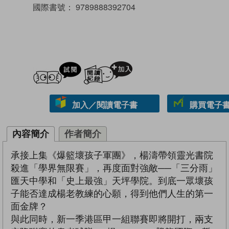
國際書號：
9789888392704
試閲
加入閱讀紀錄
加入／閱讀電子書
購買電子書 
內容簡介
作者簡介
承接上集《爆籃壞孩子軍團》，楊濤帶領靈光書院
殺進「學界無限賽」，再度面對強敵──「三分雨」
匯天中學和「史上最強」天坪學院。到底一眾壞孩
子能否達成楊老教練的心願，得到他們人生的第一
面金牌？
與此同時，新一季港區甲一組聯賽即將開打，兩支