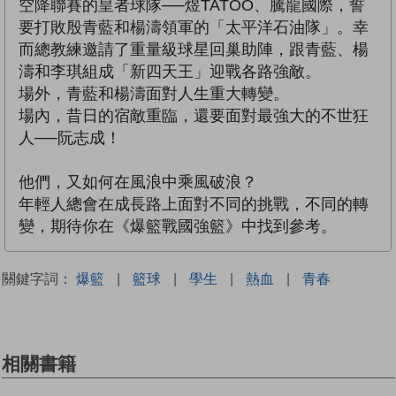
空降聯賽的皇者球隊──煜TATOO、騰龍國際，誓
要打敗殷青藍和楊濤領軍的「太平洋石油隊」。幸
而總教練邀請了重量級球星回巢助陣，跟青藍、楊
濤和李琪組成「新四天王」迎戰各路強敵。
場外，青藍和楊濤面對人生重大轉變。
場內，昔日的宿敵重臨，還要面對最強大的不世狂
人──阮志成！
他們，又如何在風浪中乘風破浪？
年輕人總會在成長路上面對不同的挑戰，不同的轉
變，期待你在《爆籃戰國強籃》中找到參考。
關鍵字詞：
爆籃
|
籃球
|
學生
|
熱血
|
青春
相關書籍