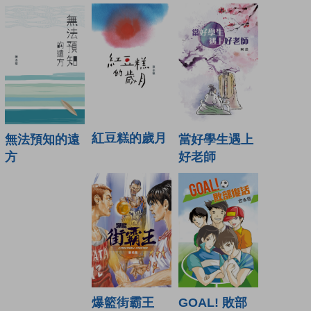
紅豆糕的歲月
當好學生遇上
無法預知的遠
好老師
方
爆籃街霸王
GOAL! 敗部