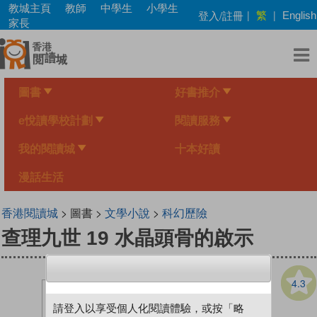
Skip
教城主頁
教師
中學生
小學生
繁
登入/註冊
|
|
English
to
家長
main
content
圖書
好書推介
e悅讀學校計劃
閱讀服務
我的閱讀城
十本好讀
漫話生活
香港閱讀城
> 圖書 >
文學小說
>
科幻歷險
查理九世 19 水晶頭骨的啟示
4.3
請登入以享受個人化閱讀體驗，或按「略