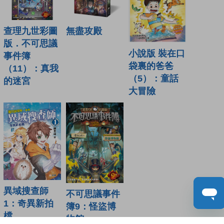
查理九世彩圖
無盡攻殿
版．不可思議
小說版 裝在口
事件簿
袋裏的爸爸
（11）：真我
（5）：童話
的迷宮
大冒險
異域搜查師
不可思議事件
1：奇異新拍
簿9：怪盜博
檔
物館