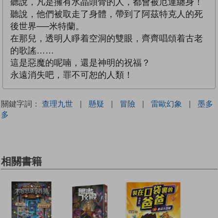
聽說，凡是擁有水晶頭骨的人，都會被厄運纏身！
聽說，他們被取走了身體，帶到了阿茲特克人的死
後世界──米特蘭。
在那兒，透明人睜着空洞的雙眼，齊齊唱頌着古老
的歌謠……
這是惡魔的呢喃，還是神明的祝福？
永遠消失吧，罪不可恕的人類！
關鍵字詞：
查理九世
|
懸疑
|
冒險
|
雷歐幻象
|
墨多
多
相關書籍