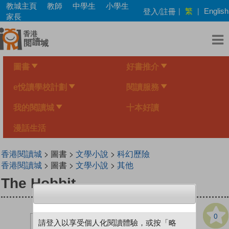
Skip
教城主頁
教師
中學生
小學生
繁
登入/註冊
|
|
English
to
家長
main
content
圖書
好書推介
e悅讀學校計劃
閱讀服務
我的閱讀城
十本好讀
漫話生活
香港閱讀城
> 圖書 >
文學小說
>
科幻歷險
香港閱讀城
> 圖書 >
文學小說
>
其他
The Hobbit
0
請登入以享受個人化閱讀體驗，或按「略