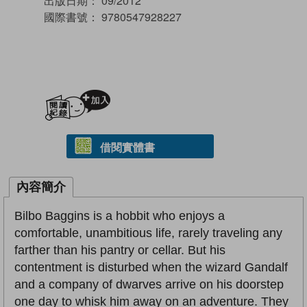
出版日期：
09/2012
國際書號：
9780547928227
加入閱讀紀錄
借閱實體書
內容簡介
Bilbo Baggins is a hobbit who enjoys a
comfortable, unambitious life, rarely traveling any
farther than his pantry or cellar. But his
contentment is disturbed when the wizard Gandalf
and a company of dwarves arrive on his doorstep
one day to whisk him away on an adventure. They