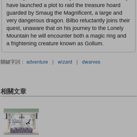
have launched a plot to raid the treasure hoard
guarded by Smaug the Magnificent, a large and
very dangerous dragon. Bilbo reluctantly joins their
quest, unaware that on his journey to the Lonely
Mountain he will encounter both a magic ring and
a frightening creature known as Gollum.
關鍵字詞：
adventure
|
wizard
|
dwarves
相關文章