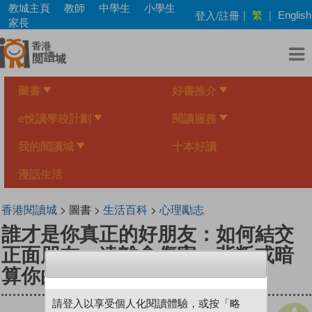
Skip
教城主頁
教師
中學生
小學生
繁
登入/註冊
|
|
English
to
家長
main
content
圖書
好書推介
e悅讀學校計劃
閱讀服務
我的閱讀城
十本好讀
漫話生活
香港閱讀城
> 圖書 >
生活百科
>
心理勵志
誰才是你真正的好朋友：如何結交
正面朋友，遠離會傷害、背叛或暗
算你的負面朋友
請登入以享受個人化閱讀體驗，或按「略