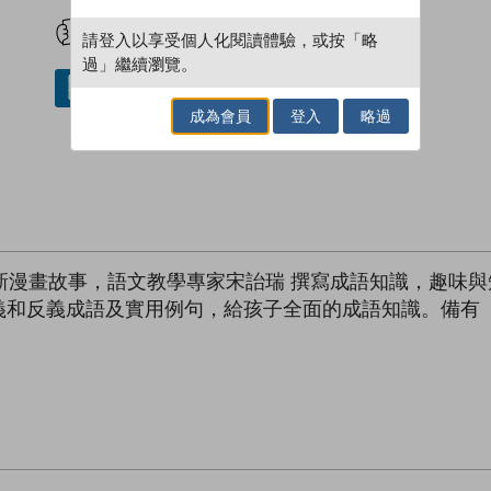
試閲
加入閱讀紀錄
請登入以享受個人化閱讀體驗，或按「略
過」繼續瀏覽。
借閱實體書
成為會員
登入
略過
新漫畫故事，語文教學專家宋詒瑞 撰寫成語知識，趣味
義和反義成語及實用例句，給孩子全面的成語知識。備有