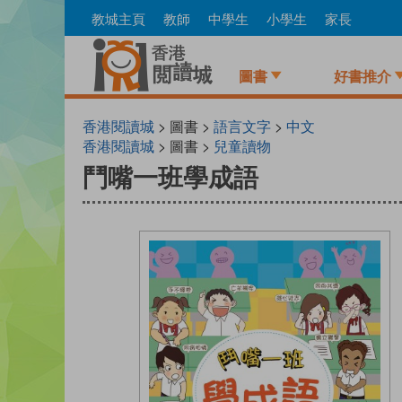
Skip
教城主頁
教師
中學生
小學生
家長
to
main
content
圖書
好書推介
香港閱讀城
> 圖書 >
語言文字
>
中文
香港閱讀城
> 圖書 >
兒童讀物
鬥嘴一班學成語