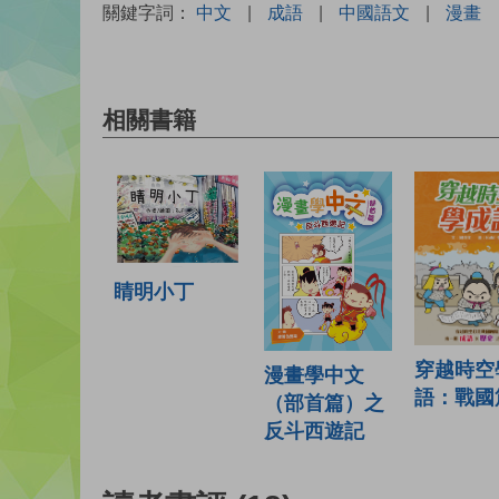
關鍵字詞：
中文
|
成語
|
中國語文
|
漫畫
相關書籍
睛明小丁
穿越時空
漫畫學中文
語：戰國
（部首篇）之
反斗西遊記