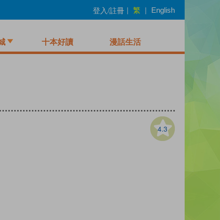
繁
登入/註冊
|
|
English
城
十本好讀
漫話生活
4.3