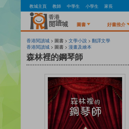
Skip
教城主頁
教師
中學生
小學生
家長
to
main
content
圖書
好書推介
香港閱讀城
> 圖書 >
文學小說
>
翻譯文學
香港閱讀城
> 圖書 >
漫畫及繪本
森林裡的鋼琴師