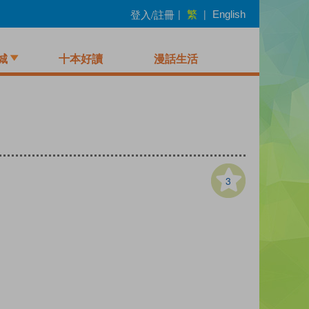
繁
登入/註冊
|
|
English
城
十本好讀
漫話生活
3