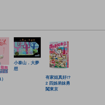
小泰山．大夢
想
有家姐真好!?
1）
2 四姊弟妹勇
闖東京