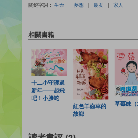
關鍵字詞：
生命
|
夢想
|
朋友
|
家人
相關書籍
十二小守護過
新年——起飛
吧！小螣蛇
草莓妹（
紅色羊齒草的
故鄉
讀者書評
(2)