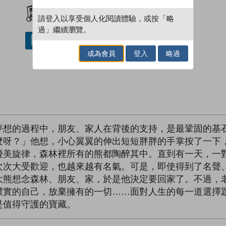
加入閱讀紀錄
請登入以享受個人化閱讀體驗，或按「略
過」繼續瀏覽。
借閱實體書
成為會員
登入
略過
夢想的過程中，朋友、家人在背後的支持，是最鞏固的基
麼呀？」他想，小心翼翼的伸出短短胖胖的手掌按了一下
優美旋律，森林裡所有的熊都陶醉其中。直到有一天，一
次次大受歡迎，也越來越有名氣。可是，即使得到了名聲
大熊想念森林、朋友、家，於是他決定要回家了。不過，
樸實的自己，放棄擁有的一切……面對人生的每一道選擇
是值得守護的寶藏。