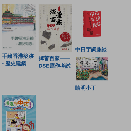
中日字詞趣談
手繪香港築跡
擇善百家——
- 歷史建築
DSE寫作考試
睛明小丁