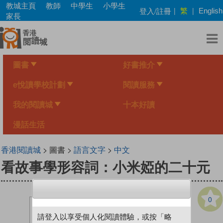
Skip
教城主頁
教師
中學生
小學生
繁
登入/註冊
|
|
English
to
家長
main
content
圖書
好書推介
e悅讀學校計劃
閱讀服務
我的閱讀城
十本好讀
漫話生活
香港閱讀城
> 圖書 >
語言文字
>
中文
看故事學形容詞：小米婭的二十元
0
請登入以享受個人化閱讀體驗，或按「略