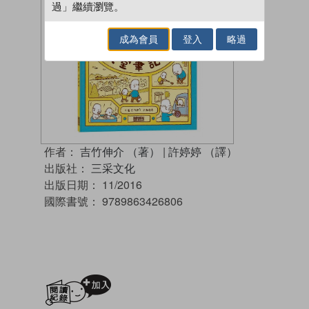
過」繼續瀏覽。
成為會員
登入
略過
作者：
吉竹伸介 （著）
|
許婷婷 （譯）
出版社：
三采文化
出版日期：
11/2016
國際書號：
9789863426806
加入閱讀紀錄