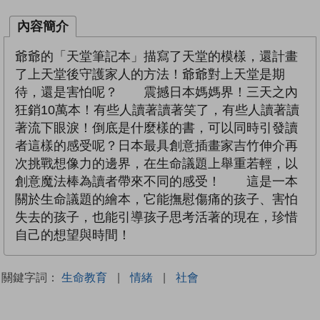
內容簡介
爺爺的「天堂筆記本」描寫了天堂的模樣，還計畫
了上天堂後守護家人的方法！爺爺對上天堂是期
待，還是害怕呢？ 震撼日本媽媽界！三天之內
狂銷10萬本！有些人讀著讀著笑了，有些人讀著讀
著流下眼淚！倒底是什麼樣的書，可以同時引發讀
者這樣的感受呢？日本最具創意插畫家吉竹伸介再
次挑戰想像力的邊界，在生命議題上舉重若輕，以
創意魔法棒為讀者帶來不同的感受！ 這是一本
關於生命議題的繪本，它能撫慰傷痛的孩子、害怕
失去的孩子，也能引導孩子思考活著的現在，珍惜
自己的想望與時間！
關鍵字詞：
生命教育
|
情緒
|
社會