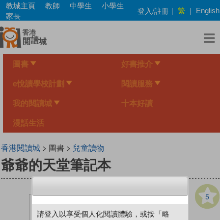
Skip
教城主頁
教師
中學生
小學生
繁
登入/註冊
|
|
English
to
家長
main
content
圖書
好書推介
e悅讀學校計劃
閱讀服務
我的閱讀城
十本好讀
漫話生活
香港閱讀城
> 圖書 >
兒童讀物
爺爺的天堂筆記本
5
請登入以享受個人化閱讀體驗，或按「略