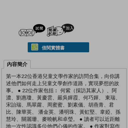
試閲
加入閱讀紀錄
借閱實體書
內容簡介
第一本22位香港兒童文學作家的訪問合集，向你講
述他們如何走上兒童文學創作道路，實現夢想的故
事。 ● 22位作家包括︰ 何紫（採訪其家人）、阿
濃、劉惠瓊、黃慶雲、嚴吳嬋霞、何巧嬋、 東瑞、
宋詒瑞、馬翠蘿、周蜜蜜、劉素儀、胡燕青、君
比、陳華英、 潘金英、潘明珠、黃虹堅、韋婭、孫
慧玲、關麗珊、麥曉帆和卓瑩。 ● 讀者可以近距離
地一次性認識多位他們心儀的作家。 ● 作家對寫作