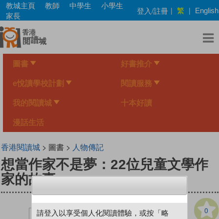
Skip
教城主頁
教師
中學生
小學生
繁
登入/註冊
|
|
English
to
家長
main
content
圖書
好書推介
e悅讀學校計劃
閱讀服務
我的閱讀城
十本好讀
漫話生活
香港閱讀城
> 圖書 >
人物傳記
想當作家不是夢：22位兒童文學作
家的故事
0
請登入以享受個人化閱讀體驗，或按「略