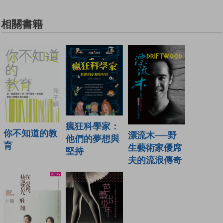
相關書籍
瘋狂科學家：
你不知道的教
漂流木──野
他們的夢想與
育
生藝術家優席
堅持
夫的流浪傳奇