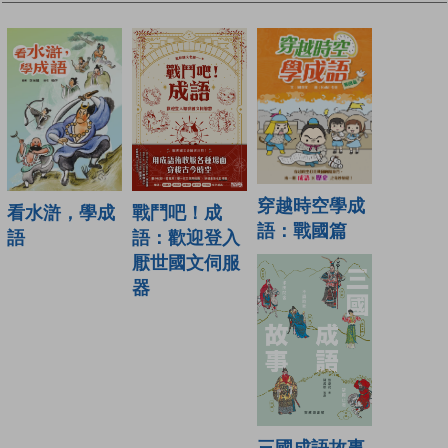
穿越時空學成
看水滸，學成
戰鬥吧！成
語：戰國篇
語
語：歡迎登入
厭世國文伺服
器
三國成語故事