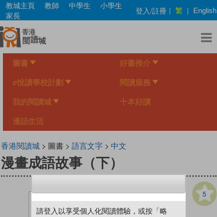
Skip
教城主頁
教師
中學生
小學生
繁
登入/註冊
|
|
English
to
家長
main
content
圖書
好書推介
e悅讀學校計劃
閱讀服務
我的閱讀城
十本好讀
漫話生活
香港閱讀城
> 圖書 >
語言文字
>
中文
漫畫成語故事（下）
5
請登入以享受個人化閱讀體驗，或按「略