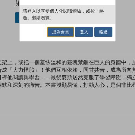
請登入以享受個人化閱讀體驗，或按「略
過」繼續瀏覽。
借閱實體書
成為會員
登入
略過
支架上，或把一個羞怯溫和的靈魂禁錮在巨人的身體中，
合成「大力怪胎」！他們互相依賴，同甘共苦，成為所向
引導他閱讀與學習……最後麥斯居然克服了學習障礙，獨
幽默和深刻的痛苦。本書淺顯易懂，打動人心，是個非比