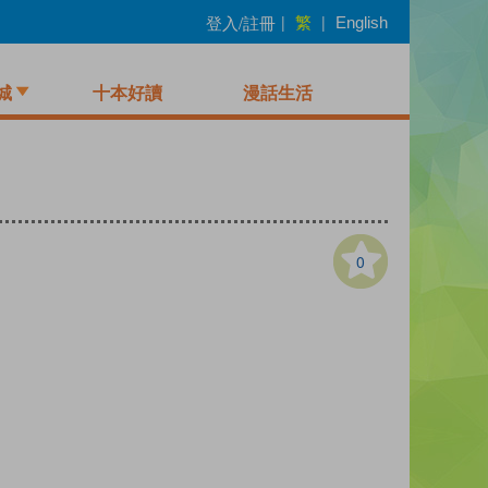
繁
登入/註冊
|
|
English
城
十本好讀
漫話生活
0