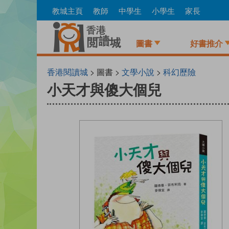
Skip
教城主頁
教師
中學生
小學生
家長
to
main
content
圖書
好書推介
香港閱讀城
> 圖書 >
文學小說
>
科幻歷險
小天才與傻大個兒