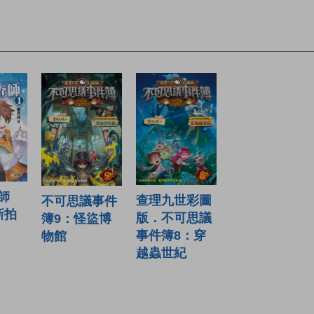
師
查理九世彩圖
不可思議事件
新拍
版．不可思議
簿9：怪盜博
事件簿8：穿
物館
越蟲世紀