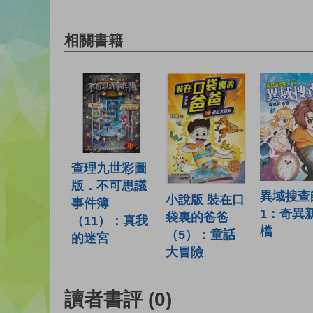
相關書籍
查理九世彩圖
版．不可思議
異域搜查
小說版 裝在口
事件簿
1：奇異
袋裏的爸爸
（11）：真我
檔
（5）：童話
的迷宮
大冒險
讀者書評
(0)