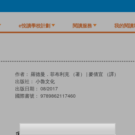
e悅讀學校計劃
閱讀服務
我的閱讀
作者：
羅德曼．菲布利克 （著）
|
麥倩宜 （譯）
出版社：
小魯文化
出版日期：
08/2017
國際書號：
9789862117460
加入閱讀紀錄