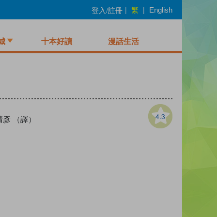
繁
登入/註冊
|
|
English
城
十本好讀
漫話生活
4.3
清彥 （譯）