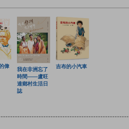
的偉
吉布的小汽車
我在非洲忘了
時間——盧旺
達鄉村生活日
誌