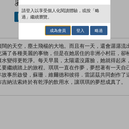
請登入以享受個人化閱讀體驗，或按「略
過」繼續瀏覽。
借閱實體書
成為會員
登入
略過
廣闊的天空，塵土飛楊的大地。而且有一天，還會潺潺流
充滿了各種美麗的事物，但是在她居住的非洲小村莊，卻
讓水變得更乾淨。每天早晨，太陽還沒露臉，她就得起床
又要繼續踏上的旅程。琪琪一直在作夢，夢想著有一天自
年故事所啟發，蘇珊．維爾德和彼得．雷諾茲共同創作了
布吉納法索終於有乾淨的飲用水，讓琪琪的夢想成真了。