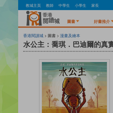
Skip
教城主頁
教師
中學生
小學生
家長
to
main
content
圖書
好書推介
香港閱讀城
> 圖書 >
漫畫及繪本
水公主：喬琪．巴迪爾的真