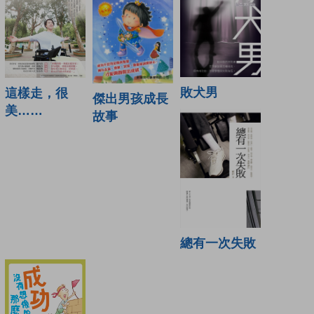
敗犬男
這樣走，很
傑出男孩成長
美……
故事
總有一次失敗