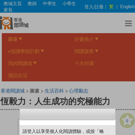
Skip
教城主頁
教師
中學生
小學生
繁
登入/註冊
|
|
English
to
家長
main
content
圖書
好書推介
e悅讀學校計劃
閱讀服務
我的閱讀城
十本好讀
漫話生活
香港閱讀城
> 圖書 >
生活百科
>
心理勵志
恆毅力：人生成功的究極能力
0
請登入以享受個人化閱讀體驗，或按「略