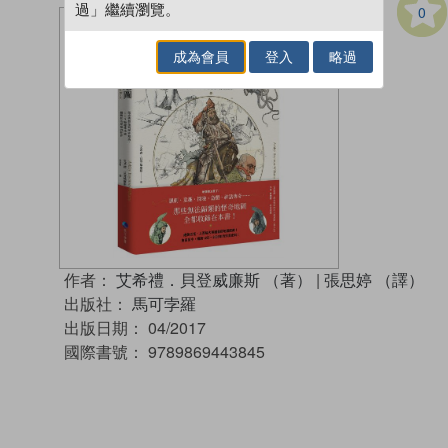
過」繼續瀏覽。
0
成為會員
登入
略過
作者：
艾希禮．貝登威廉斯 （著）
|
張思婷 （譯）
出版社：
馬可孛羅
出版日期：
04/2017
國際書號：
9789869443845