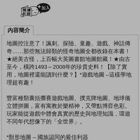
加入閱讀紀錄
內容簡介
地圖控注意了！諷刺、探險、童趣、遊戲、神話傳
奇……那些無法歸類的怪奇地圖全都收錄在本書！
★絕美古怪，上百幅大英圖書館地圖館藏！★由古
至今，橫跨1493～2008年的珍貴史料！【除了實
用，地圖裡還能讀到什麼？】*遊戲地圖 –這樣學地
理超有趣！
豐富種類囊括擲賽遊戲地圖、撲克牌地圖、地球儀
立體拼圖，富有寓教於樂精神，又帶點博弈色彩。
玩家能從遊戲中體會真實的歷史與地理知識，環遊
不同年代想像下的「全世界」。
*獸形地圖 – 國族認同的最佳利器