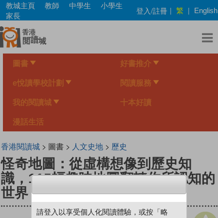
Skip
教城主頁
教師
中學生
小學生
繁
登入/註冊
|
|
English
to
家長
main
content
圖書
好書推介
e悅讀學校計劃
閱讀服務
我的閱讀城
十本好讀
漫話生活
香港閱讀城
> 圖書 >
人文史地
>
歷史
怪奇地圖：從虛構想像到歷史知
識，115幅趣味地圖翻轉你所認知的
世界
請登入以享受個人化閱讀體驗，或按「略