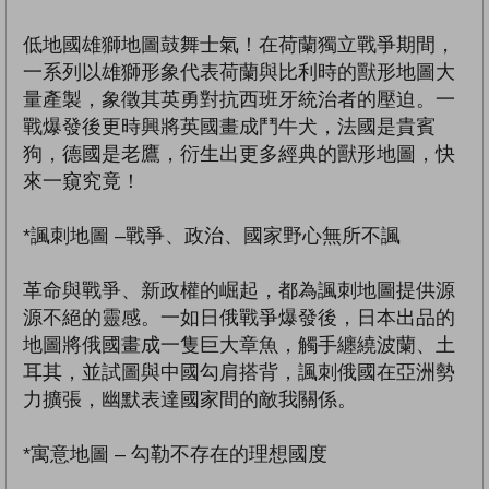
低地國雄獅地圖鼓舞士氣！在荷蘭獨立戰爭期間，
一系列以雄獅形象代表荷蘭與比利時的獸形地圖大
量產製，象徵其英勇對抗西班牙統治者的壓迫。一
戰爆發後更時興將英國畫成鬥牛犬，法國是貴賓
狗，德國是老鷹，衍生出更多經典的獸形地圖，快
來一窺究竟！
*諷刺地圖 –戰爭、政治、國家野心無所不諷
革命與戰爭、新政權的崛起，都為諷刺地圖提供源
源不絕的靈感。一如日俄戰爭爆發後，日本出品的
地圖將俄國畫成一隻巨大章魚，觸手纏繞波蘭、土
耳其，並試圖與中國勾肩搭背，諷刺俄國在亞洲勢
力擴張，幽默表達國家間的敵我關係。
*寓意地圖 – 勾勒不存在的理想國度