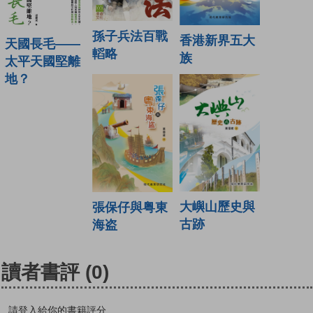
孫子兵法百戰
香港新界五大
天國長毛——
轁略
族
太平天國堅離
地？
大嶼山歷史與
張保仔與粤東
古跡
海盗
讀者書評
(0)
請登入給你的書籍評分