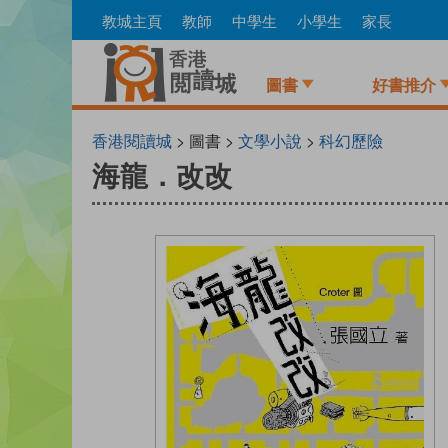
Skip
教城主頁
教師
中學生
小學生
家長
to
main
content
圖書
好書推介
香港閱讀城
> 圖書 >
文學小說
>
科幻歷險
海龍．改改