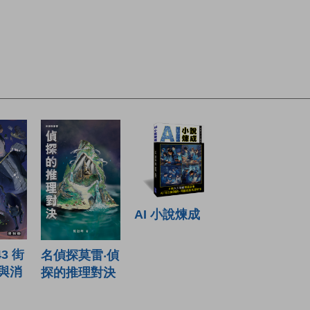
AI 小說煉成
3 街
名偵探莫雷‧偵
與消
探的推理對決