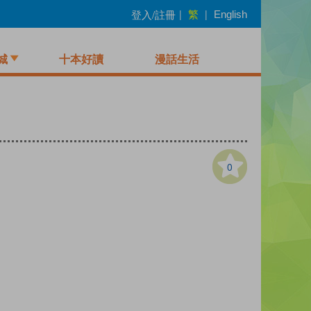
繁
登入/註冊
|
|
English
城
十本好讀
漫話生活
0