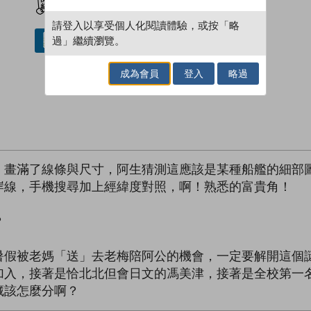
請登入以享受個人化閱讀體驗，或按「略
過」繼續瀏覽。
借閱實體書
成為會員
登入
略過
，畫滿了線條與尺寸，阿生猜測這應該是某種船艦的細部
岸線，手機搜尋加上經緯度對照，啊！熟悉的富貴角！
？
暑假被老媽「送」去老梅陪阿公的機會，一定要解開這個
加入，接著是恰北北但會日文的馮美津，接著是全校第一
藏該怎麼分啊？