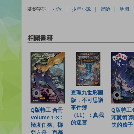
關鍵字詞：
小說
|
少年小說
|
冒險
|
地圖
相關書籍
查理九世彩圖
版．不可思議
事件簿
Q版特工4
Q版特工 合冊
（11）：真我
頭魔術師
Volume 1-3：
的迷宮
失的孩子
極度任務、挪
亞方舟、百慕