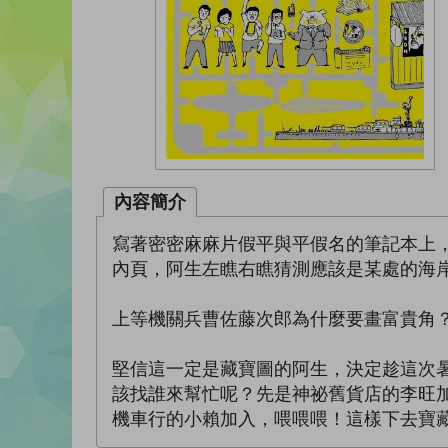
內容簡介
寫著密密麻麻片假平與平假名的筆記本上
內頁，阿生左瞧右瞧猜測應該是某處的海
上等機關兵曹佐藤次郎為什麼要畫富貴角
堅信這一定是藏寶圖的阿生，決定趁這次
該找誰來幫忙呢？先是神祕舊貨店的李旺
機車行的小賴加入，喂喂喂！這樣下去寶