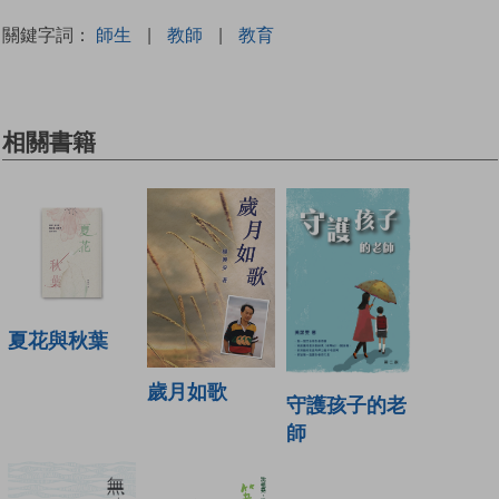
關鍵字詞：
師生
|
教師
|
教育
相關書籍
夏花與秋葉
歲月如歌
守護孩子的老
師