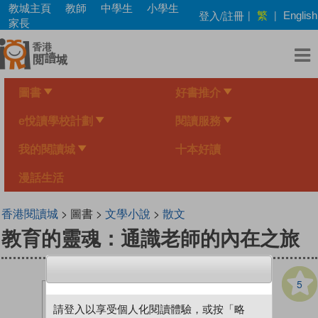
Skip
教城主頁
教師
中學生
小學生
繁
登入/註冊
|
|
English
to
家長
main
content
圖書
好書推介
e悅讀學校計劃
閱讀服務
我的閱讀城
十本好讀
漫話生活
香港閱讀城
> 圖書 >
文學小說
>
散文
教育的靈魂：通識老師的內在之旅
5
請登入以享受個人化閱讀體驗，或按「略