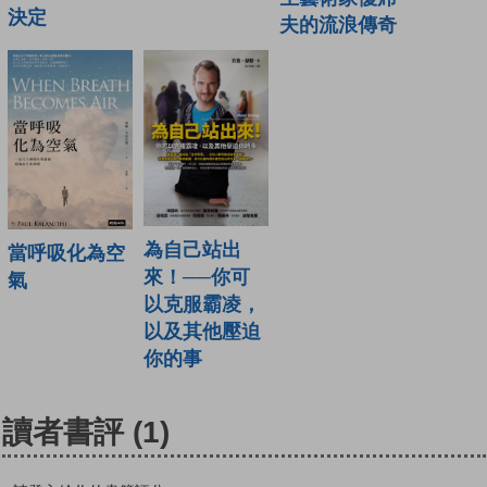
決定
夫的流浪傳奇
為自己站出
當呼吸化為空
來！──你可
氣
以克服霸凌，
以及其他壓迫
你的事
讀者書評
(1)