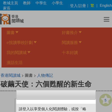
Skip
教城主頁
教師
中學生
小學生
繁
登入/註冊
|
|
English
to
家長
main
content
圖書
好書推介
e悅讀學校計劃
閱讀服務
我的閱讀城
十本好讀
漫話生活
香港閱讀城
> 圖書 >
人物傳記
破繭天使：六個甦醒的新生命
5
請登入以享受個人化閱讀體驗，或按「略