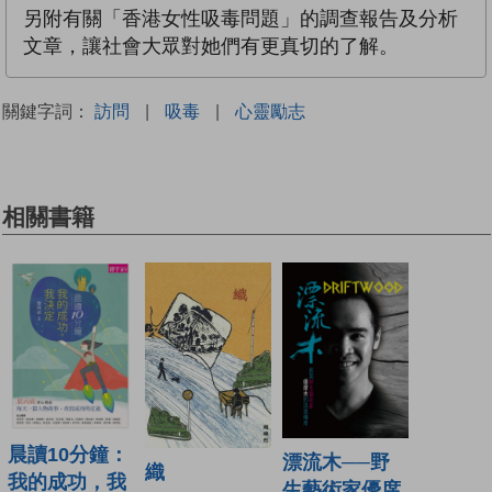
另附有關「香港女性吸毒問題」的調查報告及分析
文章，讓社會大眾對她們有更真切的了解。
關鍵字詞：
訪問
|
吸毒
|
心靈勵志
相關書籍
晨讀10分鐘：
漂流木──野
織
我的成功，我
生藝術家優席