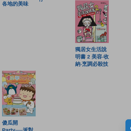
各地的美味
獨居女生活說
明書 2 美容‧收
納‧烹調必殺技
傻瓜開
Party──派對