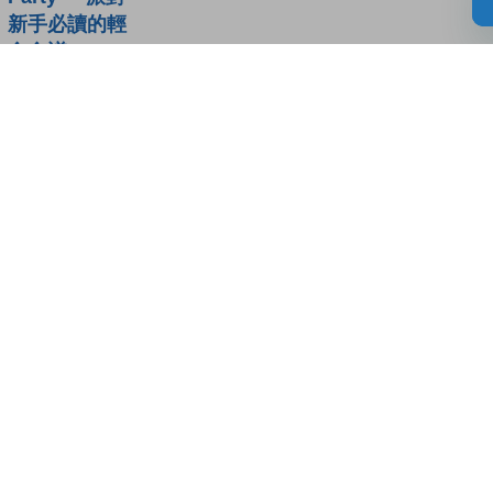
新手必讀的輕
食食譜
讀者書評
(0)
請登入給你的書籍評分
登入