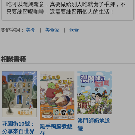
吃可以隨興隨意，真要做給別人吃就慌了手腳，不
只要練習喝咖啡，還需要練習兩個人的生活！
關鍵字詞：
美食
|
美食家
|
飲食
相關書籍
澳門師奶地道
花園街10號：
雞手鴨腳煮飯
遊
分享來自世界
仔