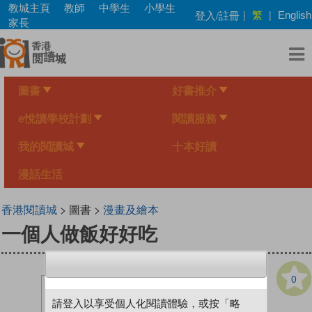
Skip
教城主頁
教師
中學生
小學生
繁
登入/註冊
|
|
English
to
家長
main
content
圖書
好書推介
e悅讀學校計劃
閱讀服務
我的閱讀城
十本好讀
漫話生活
香港閱讀城
> 圖書 >
漫畫及繪本
一個人做飯好好吃
0
請登入以享受個人化閱讀體驗，或按「略