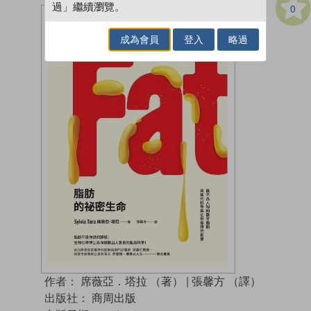
過」繼續瀏覽。
0
成為會員
登入
略過
作者：
席薇亞．塔拉 （著）
|
張馨方 （譯）
出版社：
商周出版