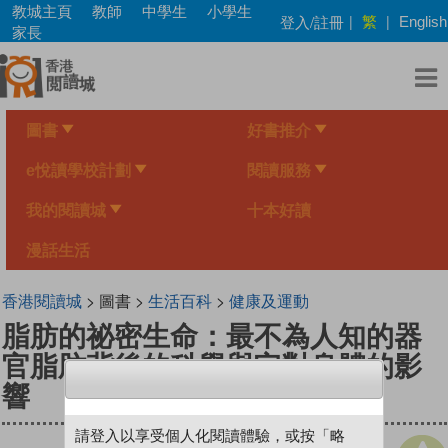
Skip
教城主頁
教師
中學生
小學生
繁
登入/註冊
|
|
English
to
家長
main
content
圖書
好書推介
e悅讀學校計劃
閱讀服務
我的閱讀城
十本好讀
漫話生活
香港閱讀城
> 圖書 >
生活百科
>
健康及運動
脂肪的祕密生命：最不為人知的器
官脂肪背後的科學與它對身體的影
響
請登入以享受個人化閱讀體驗，或按「略