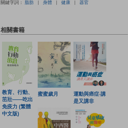
關鍵字詞：
脂肪
|
身體
|
健康
|
器官
相關書籍
教育、行動、
蜜蜜歲月
運動與癌症‧講
茁壯——吃出
是又講非
免疫力 (繁體
中文版)