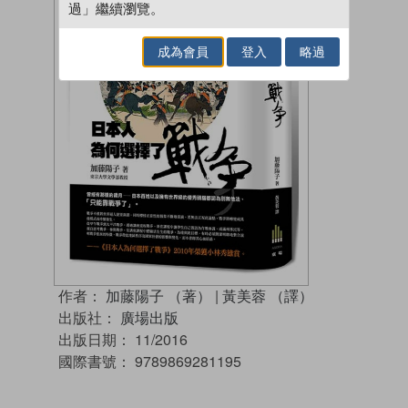
過」繼續瀏覽。
成為會員
登入
略過
作者：
加藤陽子 （著）
|
黃美蓉 （譯）
出版社：
廣場出版
出版日期：
11/2016
國際書號：
9789869281195