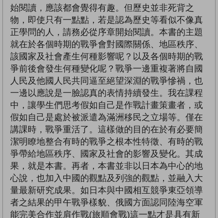
始閱讀，應該都會覺得有趣。但歷史並非死背之
物，即使只有一點點，若是認為歷史等看似不像真
正學問的人，請務必從序章開始閱讀。本書的主題
就在於各個時期的戰爭會對國際關係、地區秩序、
該國家及社會產生何種影響呢？以及各個時期的戰
爭前後會發生何種變化呢？戰爭一邊重複著將自國
人民及他國人民共同逼至絕望深淵的戰爭慘禍，也
一邊以應說是一臉認真的表情持續發生。我在課程
中，讓學生們思考假如自己是作戰計畫策畫者，或
假如自己是處於被派遣為滿洲移民之立場等。僅在
講課時，戰爭重活了。這樣做的目的在於有必要簡
潔明瞭地整合有時的戰爭之根本性特徵、有時的戰
爭帶給地區秩序、國家及社會的影響及變化。其成
果，就是本書。再者，本書並非以日本為中心的地
心說，也加入中國的觀點及列強的觀點，並融入大
量最新研究成果。如日本與中國相互競爭東亞領導
者之結果的甲午戰爭樣貌、俄國方面認同陸海空軍
能完美合作並肩作戰(旅順會戰)這一點才是具有新