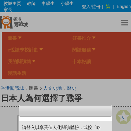
Skip
教城主頁
教師
中學生
小學生
繁
登入/註冊
|
|
English
to
家長
main
content
圖書
好書推介
e悅讀學校計劃
閱讀服務
我的閱讀城
十本好讀
漫話生活
香港閱讀城
> 圖書 >
人文史地
>
歷史
日本人為何選擇了戰爭
0
請登入以享受個人化閱讀體驗，或按「略