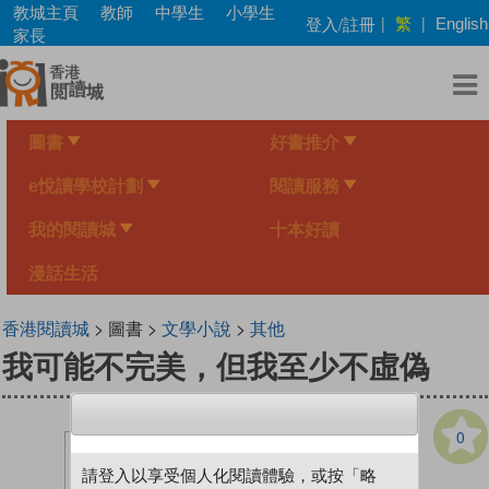
Skip
教城主頁
教師
中學生
小學生
繁
登入/註冊
|
|
English
to
家長
main
content
圖書
好書推介
e悅讀學校計劃
閱讀服務
我的閱讀城
十本好讀
漫話生活
香港閱讀城
> 圖書 >
文學小說
>
其他
我可能不完美，但我至少不虛偽
0
請登入以享受個人化閱讀體驗，或按「略