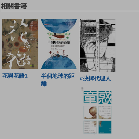
相關書籍
花與花語1
半個地球的距
#抉擇代理人
離