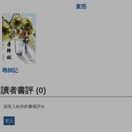
童惑
尋師記
讀者書評
(0)
請登入給你的書籍評分
登入