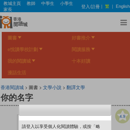
Skip
教城主頁
教師
中學生
小學生
繁
登入/註冊
|
|
English
to
家長
main
content
圖書
好書推介
e悅讀學校計劃
閱讀服務
我的閱讀城
十本好讀
漫話生活
香港閱讀城
> 圖書 >
文學小說
>
翻譯文學
你的名字
4.9
請登入以享受個人化閱讀體驗，或按「略