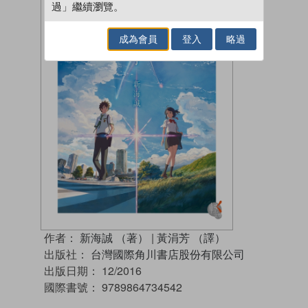
過」繼續瀏覽。
成為會員
登入
略過
作者：
新海誠 （著）
|
黃涓芳 （譯）
出版社：
台灣國際角川書店股份有限公司
出版日期：
12/2016
國際書號：
9789864734542