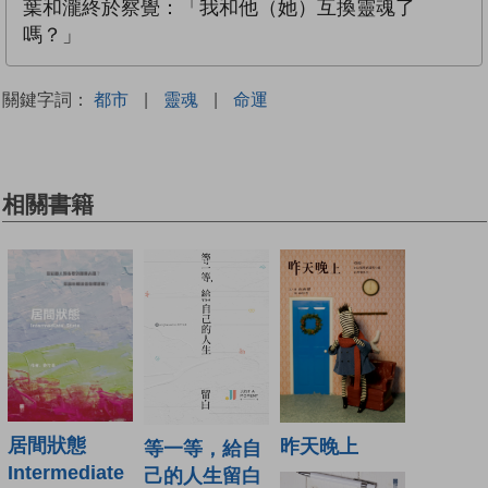
葉和瀧終於察覺：「我和他（她）互換靈魂了
嗎？」
關鍵字詞：
都市
|
靈魂
|
命運
相關書籍
居間狀態
昨天晚上
等一等，給自
Intermediate
己的人生留白