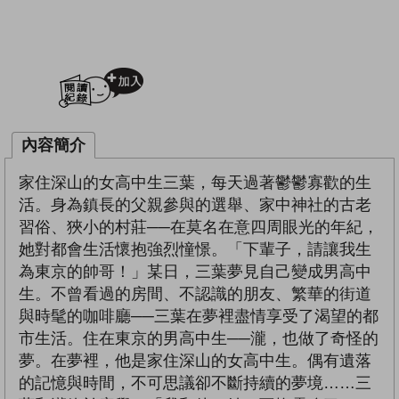
加入閱讀紀錄
內容簡介
家住深山的女高中生三葉，每天過著鬱鬱寡歡的生
活。身為鎮長的父親參與的選舉、家中神社的古老
習俗、狹小的村莊──在莫名在意四周眼光的年紀，
她對都會生活懷抱強烈憧憬。「下輩子，請讓我生
為東京的帥哥！」某日，三葉夢見自己變成男高中
生。不曾看過的房間、不認識的朋友、繁華的街道
與時髦的咖啡廳──三葉在夢裡盡情享受了渴望的都
市生活。住在東京的男高中生──瀧，也做了奇怪的
夢。在夢裡，他是家住深山的女高中生。偶有遺落
的記憶與時間，不可思議卻不斷持續的夢境……三