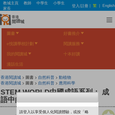
Skip
教城主頁
教師
中學生
小學生
繁
登入/註冊
|
|
English
to
家長
main
content
圖書
好書推介
e悅讀學校計劃
閱讀服務
我的閱讀城
十本好讀
漫話生活
香港閱讀城
> 圖書 >
自然科普
>
動植物
香港閱讀城
> 圖書 >
自然科普
>
應用科學
STEM WORLD中國成語系列： 成
語中的植物園
請登入以享受個人化閱讀體驗，或按「略