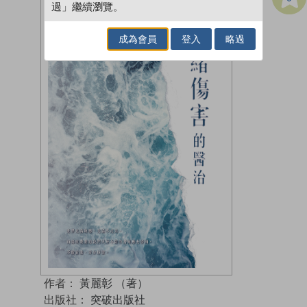
過」繼續瀏覽。
成為會員
登入
略過
作者：
黃麗彰 （著）
出版社：
突破出版社