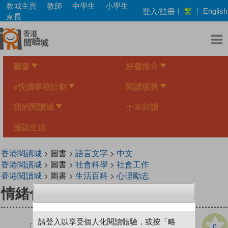
Skip
教城主頁
教師
中學生
小學生
繁
登入/註冊
|
|
English
to
家長
main
content
圖書
好書推介
e悅讀學校計劃
閱讀服務
我的閱讀城
十本好讀
漫話生活
香港閱讀城
> 圖書 >
語言文字
>
中文
香港閱讀城
> 圖書 >
社會科學
>
社會工作
香港閱讀城
> 圖書 >
生活百科
>
心理勵志
情緒傷害的醫治
請登入以享受個人化閱讀體驗，或按「略
0