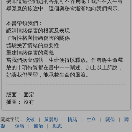
要知道這些問題的答案可不容易呢！或許在人生尋
尋覓覓的旅途中，這個奧秘會漸漸地向我們揭示。
本書帶領我們：
認清情緒傷害的根源及表現
了解性格與情緒傷害的關係
體驗受苦情緒的重要性
重建情緒傷害的意義
當我們捨棄偏執，生命便得以釋放。作者將生命釋
放的十項特質都在書中一一闡述。加上以上所說，
好讓我們學習，能承載生命的風浪。
版面：
固定
插圖：
沒有
關鍵字詞：
突破
|
黃麗彰
|
情緒
|
生命
|
關係
|
障
礙
|
傷痛
|
醫治
|
勵志