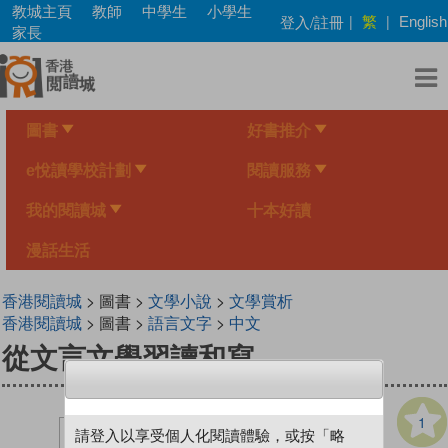
Skip
教城主頁
教師
中學生
小學生
繁
登入/註冊
|
|
English
to
家長
main
content
圖書
好書推介
e悅讀學校計劃
閱讀服務
我的閱讀城
十本好讀
漫話生活
香港閱讀城
> 圖書 >
文學小說
>
文學賞析
香港閱讀城
> 圖書 >
語言文字
>
中文
從文言文學習讀和寫
1
請登入以享受個人化閱讀體驗，或按「略