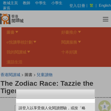
Skip
教城主頁
教師
中學生
小學生
繁
登入/註冊
|
|
English
to
家長
main
content
圖書
好書推介
e悅讀學校計劃
閱讀服務
我的閱讀城
十本好讀
漫話生活
香港閱讀城
> 圖書 >
兒童讀物
The Zodiac Race: Tazzie the
Tiger
3
請登入以享受個人化閱讀體驗，或按「略