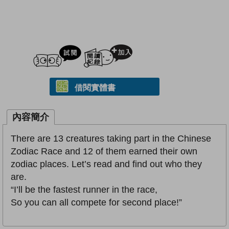
試閲
加入閱讀紀錄
借閱實體書
內容簡介
There are 13 creatures taking part in the Chinese
Zodiac Race and 12 of them earned their own
zodiac places. Let’s read and find out who they
are.
“I’ll be the fastest runner in the race,
So you can all compete for second place!”