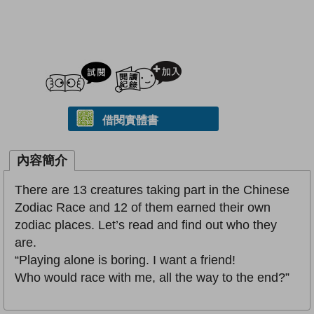
試閲
加入閱讀紀錄
借閱實體書
內容簡介
There are 13 creatures taking part in the Chinese
Zodiac Race and 12 of them earned their own
zodiac places. Let’s read and find out who they
are.
“Playing alone is boring. I want a friend!
Who would race with me, all the way to the end?”