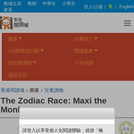
Skip
教城主頁
教師
中學生
小學生
繁
登入/註冊
|
|
English
to
家長
main
content
圖書
好書推介
e悅讀學校計劃
閱讀服務
我的閱讀城
十本好讀
漫話生活
香港閱讀城
> 圖書 >
兒童讀物
The Zodiac Race: Maxi the
Monkey
3.8
請登入以享受個人化閱讀體驗，或按「略