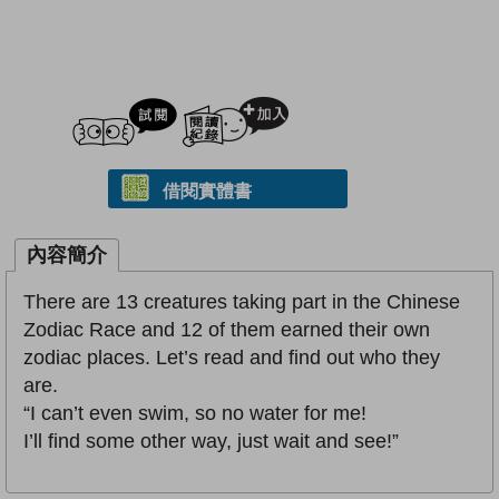
試閲
加入閱讀紀錄
借閱實體書
內容簡介
There are 13 creatures taking part in the Chinese
Zodiac Race and 12 of them earned their own
zodiac places. Let’s read and find out who they
are.
“I can’t even swim, so no water for me!
I’ll find some other way, just wait and see!”