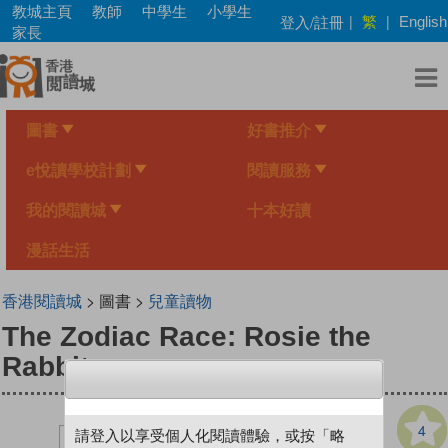
Skip
教城主頁
教師
中學生
小學生
繁
登入/註冊
|
|
English
to
家長
main
content
圖書
好書推介
e悅讀學校計劃
閱讀服務
我的閱讀城
十本好讀
漫話生活
香港閱讀城
> 圖書 >
兒童讀物
The Zodiac Race: Rosie the
Rabbit
4
請登入以享受個人化閱讀體驗，或按「略